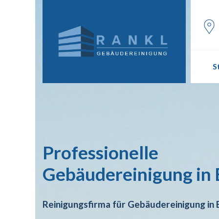
Skip
to
content
S
Professionelle
Gebäudereinigung in 
Reinigungsfirma für Gebäudereinigung in B